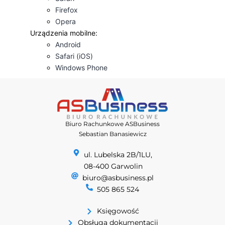
Firefox
Opera
Urządzenia mobilne:
Android
Safari (iOS)
Windows Phone
Biuro Rachunkowe ASBusiness
Sebastian Banasiewicz
ul. Lubelska 2B/1LU,
08-400 Garwolin
biuro@asbusiness.pl
505 865 524
Księgowość
Obsługa dokumentacji